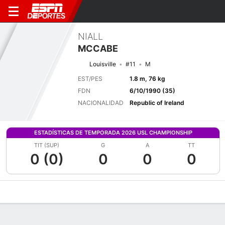
NIALL
MCCABE
Louisville
#11
M
EST/PES
1.8 m, 76 kg
FDN
6/10/1990 (35)
NACIONALIDAD
Republic of Ireland
ESTADÍSTICAS DE TEMPORADA 2026 USL CHAMPIONSHIP
TIT (SUP)
G
A
TT
0 (0)
0
0
0
Perfil de Jugador
Bio
Noticias
Partidos
Estadísticas