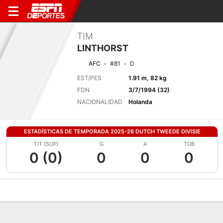
TIM
LINTHORST
AFC
#81
D
EST/PES
1.91 m, 82 kg
FDN
3/7/1994 (32)
NACIONALIDAD
Holanda
ESTADÍSTICAS DE TEMPORADA 2025-26 DUTCH TWEEDE DIVISIE
TIT (SUP)
G
A
TOB
0 (0)
0
0
0
Perfil de Jugador
Bio
Noticias
Partidos
Estadísticas