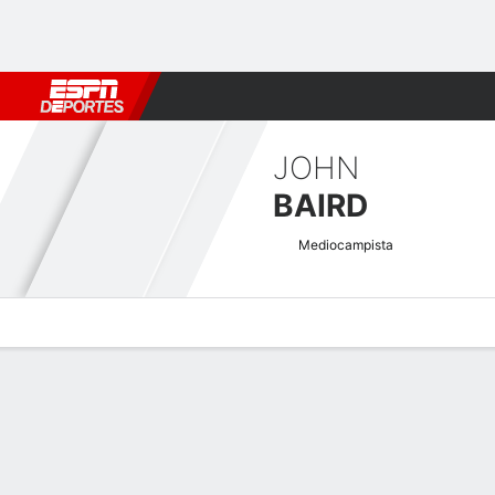
Fútbol
MLB
F. Americano
Básquetbol
WNBA
F1
Boxe
JOHN
BAIRD
Mediocampista
Perfil de Jugador
Bio
Noticias
Partidos
Estadísticas