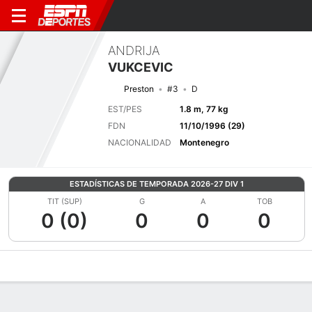
ANDRIJA
VUKCEVIC
Preston
#3
D
EST/PES
1.8 m, 77 kg
FDN
11/10/1996 (29)
NACIONALIDAD
Montenegro
ESTADÍSTICAS DE TEMPORADA 2026-27 DIV 1
TIT (SUP)
G
A
TOB
0 (0)
0
0
0
Perfil de Jugador
Bio
Noticias
Partidos
Estadísticas