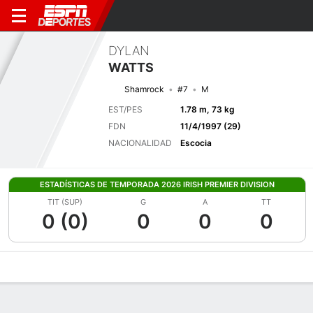
DYLAN
WATTS
Shamrock
#7
M
EST/PES
1.78 m, 73 kg
FDN
11/4/1997 (29)
NACIONALIDAD
Escocia
ESTADÍSTICAS DE TEMPORADA 2026 IRISH PREMIER DIVISION
TIT (SUP)
G
A
TT
0 (0)
0
0
0
Perfil de Jugador
Bio
Noticias
Partidos
Estadísticas