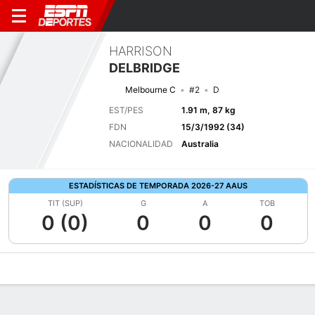
HARRISON
DELBRIDGE
Melbourne C
#2
D
EST/PES
1.91 m, 87 kg
FDN
15/3/1992 (34)
NACIONALIDAD
Australia
ESTADÍSTICAS DE TEMPORADA 2026-27 AAUS
TIT (SUP)
G
A
TOB
0 (0)
0
0
0
Perfil de Jugador
Bio
Noticias
Partidos
Estadísticas