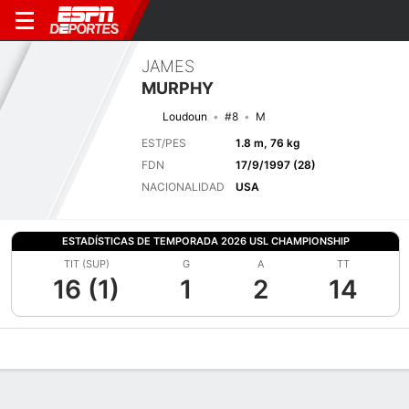
JAMES
MURPHY
Loudoun
#8
M
EST/PES
1.8 m, 76 kg
FDN
17/9/1997 (28)
NACIONALIDAD
USA
ESTADÍSTICAS DE TEMPORADA 2026 USL CHAMPIONSHIP
TIT (SUP)
G
A
TT
16 (1)
1
2
14
Perfil de Jugador
Bio
Noticias
Partidos
Estadísticas