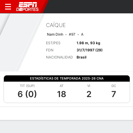
CAÍQUE
Nam Dinh
#97
A
EST/PES
1.98 m, 93 kg
FDN
31/7/1997 (29)
NACIONALIDAD
Brasil
ESTADÍSTICAS DE TEMPORADA 2025-26 CNA
TIT (SUP)
AT
VI
GC
6 (0)
18
2
7
Perfil de Jugador
Bio
Noticias
Partidos
Estadísticas