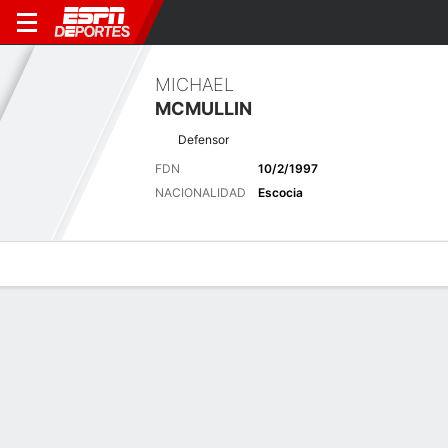
MICHAEL
MCMULLIN
Defensor
FDN
10/2/1997
NACIONALIDAD
Escocia
Perfil de Jugador
Bio
Noticias
Partidos
Estadísticas
Últimas noticias
Ver Todo