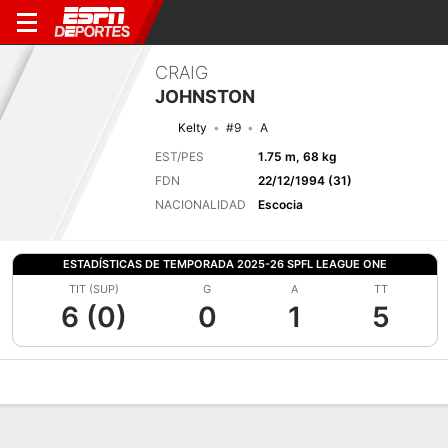
CRAIG
JOHNSTON
Kelty
#9
A
EST/PES
1.75 m, 68 kg
FDN
22/12/1994 (31)
NACIONALIDAD
Escocia
ESTADÍSTICAS DE TEMPORADA 2025-26 SPFL LEAGUE ONE
TIT (SUP)
G
A
TT
6 (0)
0
1
5
Perfil de Jugador
Bio
Noticias
Partidos
Estadísticas