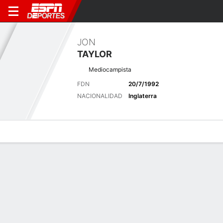
JON
TAYLOR
Mediocampista
FDN
20/7/1992
NACIONALIDAD
Inglaterra
Perfil de Jugador
Bio
Noticias
Partidos
Estadísticas
Resumen
Sin información disponible