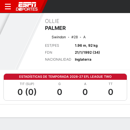
OLLIE
PALMER
Swindon
#28
A
EST/PES
1.96 m, 92 kg
FDN
21/1/1992 (34)
NACIONALIDAD
Inglaterra
ESTADÍSTICAS DE TEMPORADA 2026-27 EFL LEAGUE TWO
TIT (SUP)
G
A
TT
0 (0)
0
0
0
Perfil de Jugador
Bio
Noticias
Partidos
Estadísticas