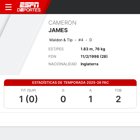
CAMERON
JAMES
Maldon & Tip
#4
D
EST/PES
1.83 m, 76 kg
FDN
11/2/1998 (28)
NACIONALIDAD
Inglaterra
ESTADÍSTICAS DE TEMPORADA 2025-26 FAC
TIT (SUP)
G
A
TOB
1 (0)
0
1
2
Perfil de Jugador
Bio
Noticias
Partidos
Estadísticas