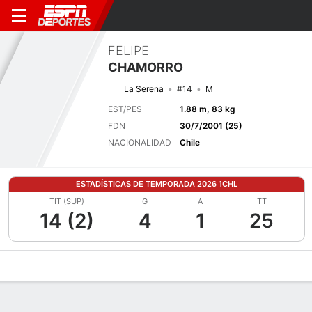
FELIPE
CHAMORRO
La Serena
#14
M
EST/PES
1.88 m, 83 kg
FDN
30/7/2001 (25)
NACIONALIDAD
Chile
ESTADÍSTICAS DE TEMPORADA 2026 1CHL
TIT (SUP)
G
A
TT
14 (2)
4
1
25
Perfil de Jugador
Bio
Noticias
Partidos
Estadísticas