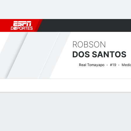
Fútbol
MLB
F. Americano
Básquetbol
WNBA
F1
Boxe
ROBSON
DOS SANTOS
Real Tomayapo
#19
Medi
Perfil de Jugador
Bio
Noticias
Partidos
Estadísticas