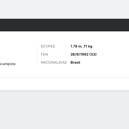
o
Más Deportes
EST/PES
1.78 m, 71 kg
FDN
28/9/1992 (33)
NACIONALIDAD
Brasil
ocampista