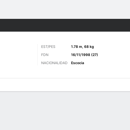
o
Más Deportes
EST/PES
1.78 m, 68 kg
FDN
16/11/1998 (27)
NACIONALIDAD
Escocia