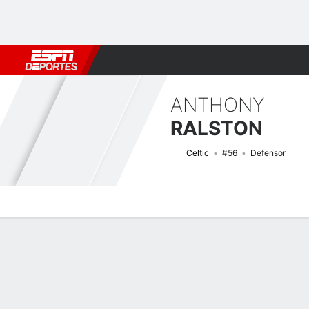
Fútbol
MLB
F. Americano
Básquetbol
WNBA
F1
Boxe
ANTHONY
RALSTON
Celtic
#56
Defensor
Perfil de Jugador
Bio
Noticias
Partidos
Estadísticas