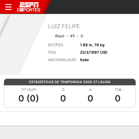
LUIZ FELIPE
Rayo
#5
D
EST/PES
1.88 m, 78 kg
FDN
22/3/1997 (29)
NACIONALIDAD
Italia
ESTADÍSTICAS DE TEMPORADA 2026-27 LALIGA
TIT (SUP)
G
A
TOB
0 (0)
0
0
0
Perfil de Jugador
Bio
Noticias
Partidos
Estadísticas