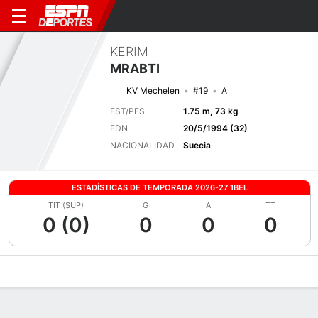
KERIM
MRABTI
KV Mechelen
#19
A
EST/PES
1.75 m, 73 kg
FDN
20/5/1994 (32)
NACIONALIDAD
Suecia
ESTADÍSTICAS DE TEMPORADA 2026-27 1BEL
TIT (SUP)
G
A
TT
0 (0)
0
0
0
Perfil de Jugador
Bio
Noticias
Partidos
Estadísticas