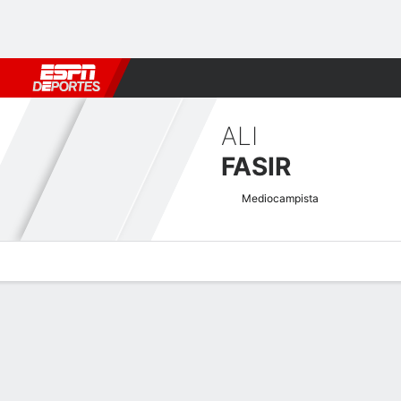
Fútbol
MLB
F. Americano
Básquetbol
WNBA
F1
Boxe
ALI
FASIR
Mediocampista
Perfil de Jugador
Bio
Noticias
Partidos
Estadísticas