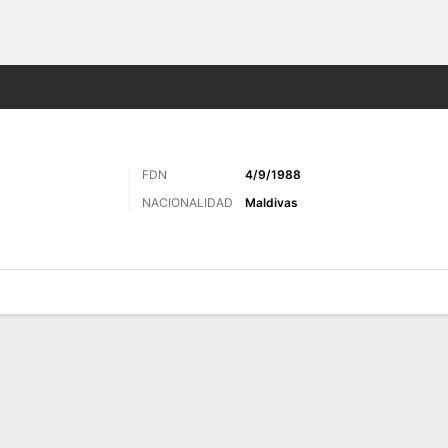
o
Más Deportes
FDN
4/9/1988
NACIONALIDAD
Maldivas