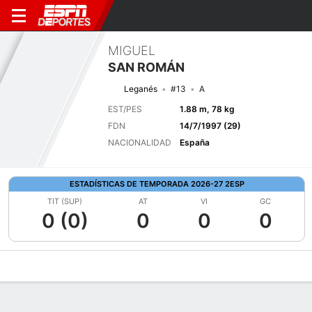
MIGUEL
SAN ROMÁN
Leganés
#13
A
EST/PES
1.88 m, 78 kg
FDN
14/7/1997 (29)
NACIONALIDAD
España
ESTADÍSTICAS DE TEMPORADA 2026-27 2ESP
TIT (SUP)
AT
VI
GC
0 (0)
0
0
0
Perfil de Jugador
Bio
Noticias
Partidos
Estadísticas