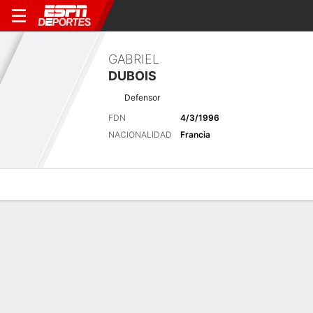
GABRIEL
DUBOIS
Defensor
FDN
4/3/1996
NACIONALIDAD
Francia
Perfil de Jugador
Bio
Noticias
Partidos
Estadísticas
Últimas noticias
Ver Todo