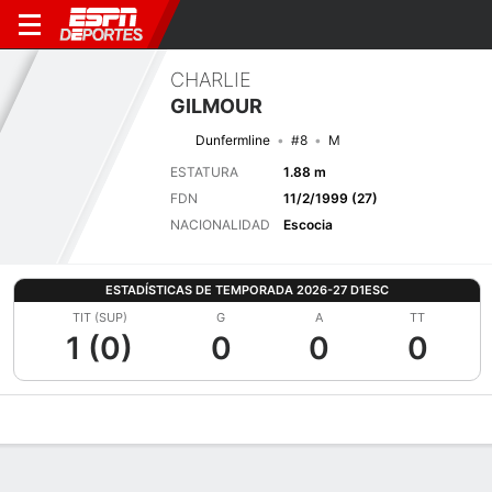
CHARLIE
GILMOUR
Dunfermline
#8
M
ESTATURA
1.88 m
FDN
11/2/1999 (27)
NACIONALIDAD
Escocia
ESTADÍSTICAS DE TEMPORADA 2026-27 D1ESC
TIT (SUP)
G
A
TT
1 (0)
0
0
0
Perfil de Jugador
Bio
Noticias
Partidos
Estadísticas