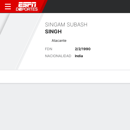
SINGAM SUBASH
SINGH
Atacante
FDN
2/2/1990
NACIONALIDAD
India
Perfil de Jugador
Bio
Noticias
Partidos
Estadísticas
Últimas noticias
Ver Todo