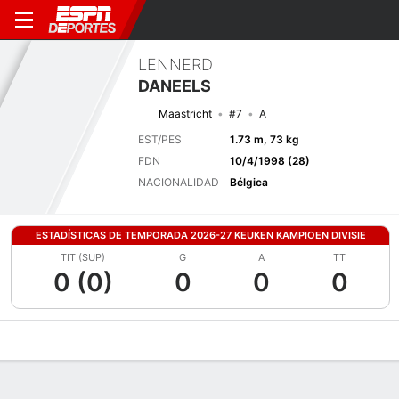
LENNERD
DANEELS
Maastricht
#7
A
EST/PES
1.73 m, 73 kg
FDN
10/4/1998 (28)
NACIONALIDAD
Bélgica
ESTADÍSTICAS DE TEMPORADA 2026-27 KEUKEN KAMPIOEN DIVISIE
TIT (SUP)
G
A
TT
0 (0)
0
0
0
Perfil de Jugador
Bio
Noticias
Partidos
Estadísticas