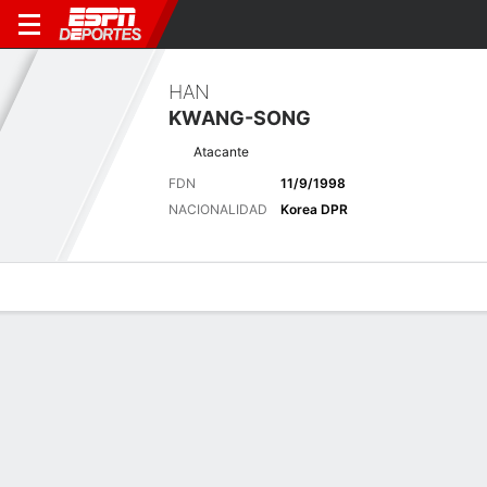
HAN
KWANG-SONG
Atacante
FDN
11/9/1998
NACIONALIDAD
Korea DPR
Perfil de Jugador
Bio
Noticias
Partidos
Estadísticas
Últimas noticias
Ver Todo