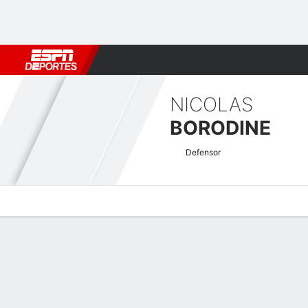
Fútbol
MLB
F. Americano
Básquetbol
WNBA
F1
Boxe
NICOLAS
BORODINE
Defensor
Perfil de Jugador
Bio
Noticias
Partidos
Estadísticas