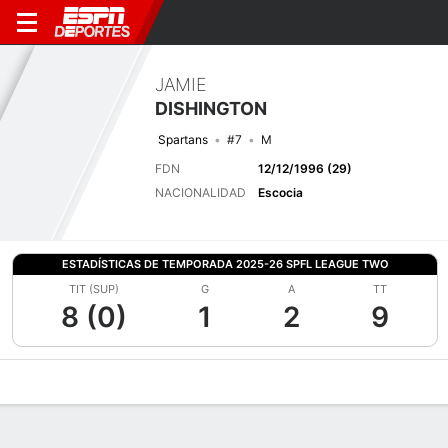
JAMIE
DISHINGTON
Spartans
#7
M
FDN
12/12/1996 (29)
NACIONALIDAD
Escocia
ESTADÍSTICAS DE TEMPORADA 2025-26 SPFL LEAGUE TWO
TIT (SUP)
G
A
TT
8 (0)
1
2
9
Perfil de Jugador
Bio
Noticias
Partidos
Estadísticas