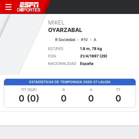
MIKEL
OYARZABAL
R Sociedad
#10
A
EST/PES
1.8 m, 78 kg
FDN
21/4/1997 (29)
NACIONALIDAD
España
ESTADÍSTICAS DE TEMPORADA 2026-27 LALIGA
TIT (SUP)
G
A
TT
0 (0)
0
0
0
Perfil de Jugador
Bio
Noticias
Partidos
Estadísticas