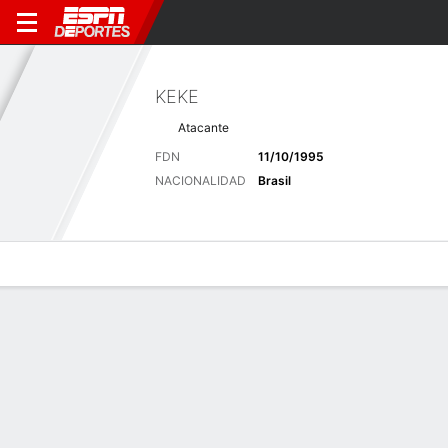
KEKE
Atacante
FDN
11/10/1995
NACIONALIDAD
Brasil
Perfil de Jugador
Bio
Noticias
Partidos
Estadísticas
Últimas noticias
Ver Todo