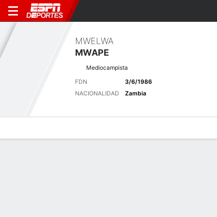
MWELWA
MWAPE
Mediocampista
FDN
3/6/1986
NACIONALIDAD
Zambia
Perfil de Jugador
Bio
Noticias
Partidos
Estadísticas
Últimas noticias
Ver Todo