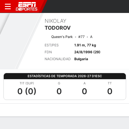
NIKOLAY
TODOROV
Queen's Park
#77
A
EST/PES
1.91 m, 77 kg
FDN
24/8/1996 (29)
NACIONALIDAD
Bulgaria
ESTADÍSTICAS DE TEMPORADA 2026-27 D1ESC
TIT (SUP)
G
A
TT
0 (0)
0
0
0
Perfil de Jugador
Bio
Noticias
Partidos
Estadísticas