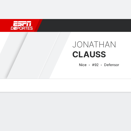
Fútbol
MLB
F. Americano
Básquetbol
WNBA
F1
Boxe
JONATHAN
CLAUSS
Nice
#92
Defensor
Perfil de Jugador
Bio
Noticias
Partidos
Estadísticas