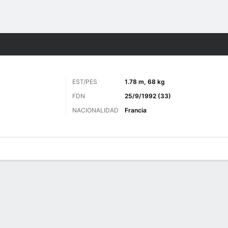
o
Más Deportes
EST/PES
1.78 m, 68 kg
FDN
25/9/1992 (33)
NACIONALIDAD
Francia