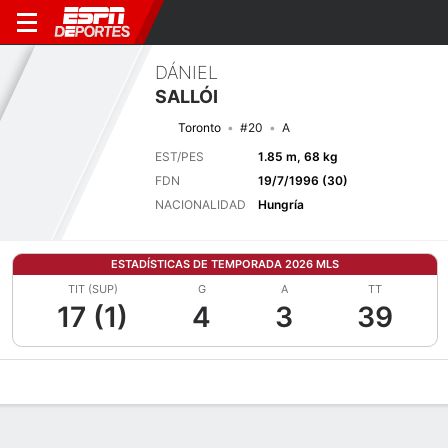
DÁNIEL
SALLÓI
Toronto
#20
A
EST/PES
1.85 m, 68 kg
FDN
19/7/1996 (30)
NACIONALIDAD
Hungría
ESTADÍSTICAS DE TEMPORADA 2026 MLS
TIT (SUP)
G
A
TT
17 (1)
4
3
39
Perfil de Jugador
Bio
Noticias
Partidos
Estadísticas