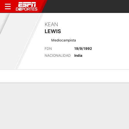
KEAN
LEWIS
Mediocampista
FDN
19/9/1992
NACIONALIDAD
India
Perfil de Jugador
Bio
Noticias
Partidos
Estadísticas
Últimas noticias
Ver Todo