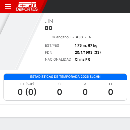
JIN
BO
Guangzhou
#33
A
EST/PES
1.75 m, 67 kg
FDN
20/1/1993 (33)
NACIONALIDAD
China PR
ESTADÍSTICAS DE TEMPORADA 2026 SLCHN
TIT (SUP)
G
A
TT
0 (0)
0
0
0
Perfil de Jugador
Bio
Noticias
Partidos
Estadísticas