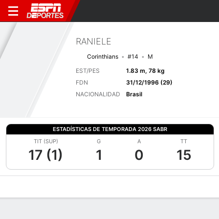
RANIELE
Corinthians
#14
M
EST/PES
1.83 m, 78 kg
FDN
31/12/1996 (29)
NACIONALIDAD
Brasil
ESTADÍSTICAS DE TEMPORADA 2026 SABR
TIT (SUP)
G
A
TT
17 (1)
1
0
15
Perfil de Jugador
Bio
Noticias
Partidos
Estadísticas