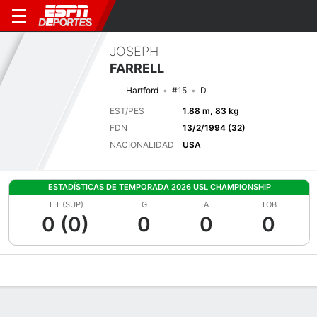
JOSEPH
FARRELL
Hartford
#15
D
EST/PES
1.88 m, 83 kg
FDN
13/2/1994 (32)
NACIONALIDAD
USA
ESTADÍSTICAS DE TEMPORADA 2026 USL CHAMPIONSHIP
TIT (SUP)
G
A
TOB
0 (0)
0
0
0
Perfil de Jugador
Bio
Noticias
Partidos
Estadísticas