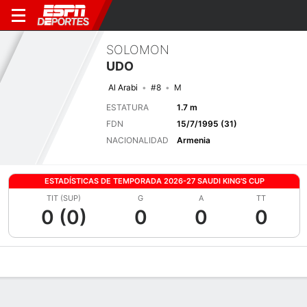
SOLOMON
UDO
Al Arabi
#8
M
ESTATURA
1.7 m
FDN
15/7/1995 (31)
NACIONALIDAD
Armenia
ESTADÍSTICAS DE TEMPORADA 2026-27 SAUDI KING'S CUP
TIT (SUP)
G
A
TT
0 (0)
0
0
0
Perfil de Jugador
Bio
Noticias
Partidos
Estadísticas