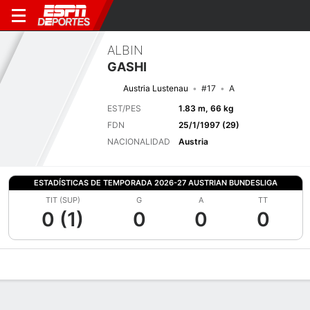
ALBIN
GASHI
Austria Lustenau
#17
A
EST/PES
1.83 m, 66 kg
FDN
25/1/1997 (29)
NACIONALIDAD
Austria
ESTADÍSTICAS DE TEMPORADA 2026-27 AUSTRIAN BUNDESLIGA
TIT (SUP)
G
A
TT
0 (1)
0
0
0
Perfil de Jugador
Bio
Noticias
Partidos
Estadísticas