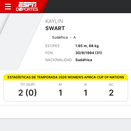
KAYLIN
SWART
Sudáfrica
A
EST/PES
1.65 m, 68 kg
FDN
30/9/1994 (31)
NACIONALIDAD
Sudáfrica
ESTADÍSTICAS DE TEMPORADA 2026 WOMEN'S AFRICA CUP OF NATIONS
TIT (SUP)
AT
VI
GC
2 (0)
1
1
2
Perfil de Jugador
Bio
Noticias
Partidos
Estadísticas