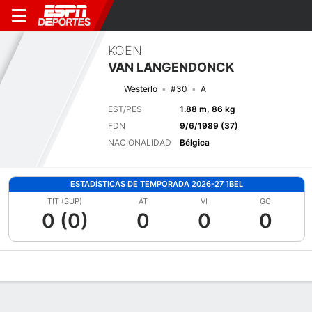
KOEN
VAN LANGENDONCK
Westerlo
#30
A
EST/PES
1.88 m, 86 kg
FDN
9/6/1989 (37)
NACIONALIDAD
Bélgica
ESTADÍSTICAS DE TEMPORADA 2026-27 1BEL
TIT (SUP)
AT
VI
GC
0 (0)
0
0
0
Perfil de Jugador
Bio
Noticias
Partidos
Estadísticas