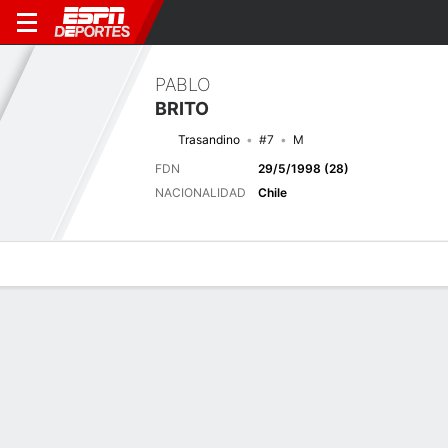
PABLO
BRITO
Trasandino
#7
M
FDN
29/5/1998 (28)
NACIONALIDAD
Chile
Perfil de Jugador
Bio
Noticias
Partidos
Estadísticas
Últimos 5 partidos
Ver Todo
EQUIPO
FECHA
OP
COMP
RESULTADO
AP
G
A
TT