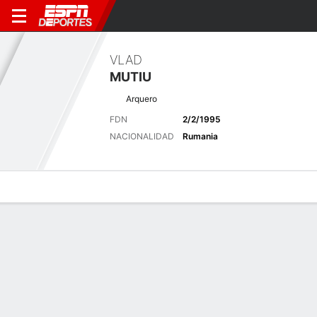
VLAD
MUTIU
Arquero
FDN
2/2/1995
NACIONALIDAD
Rumania
Perfil de Jugador
Bio
Noticias
Partidos
Estadísticas
Últimas noticias
Ver Todo