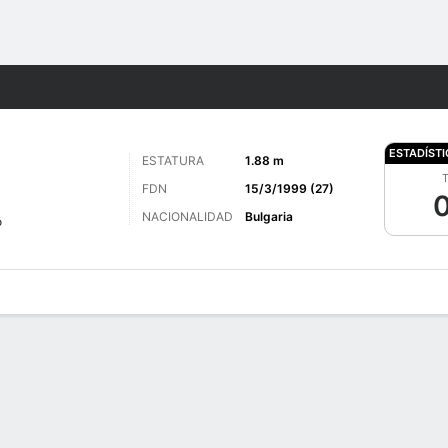
o
Más Deportes
ESTADÍST
ESTATURA
1.88 m
T
FDN
15/3/1999 (27)
0
NACIONALIDAD
Bulgaria
o