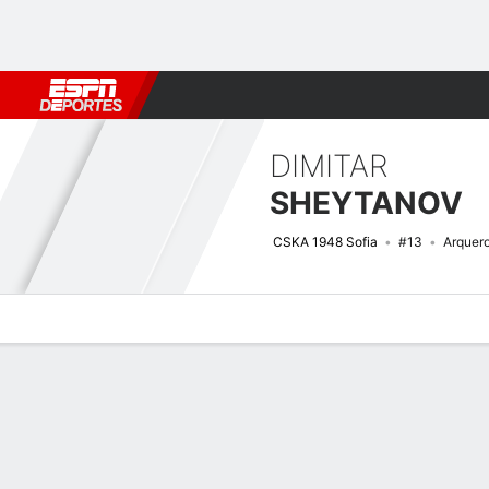
Fútbol
MLB
F. Americano
Básquetbol
WNBA
F1
Boxe
DIMITAR
SHEYTANOV
CSKA 1948 Sofia
#13
Arquer
Perfil de Jugador
Bio
Noticias
Partidos
Estadísticas