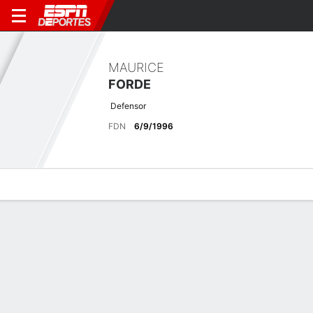
MAURICE
FORDE
Defensor
FDN
6/9/1996
Perfil de Jugador
Bio
Noticias
Partidos
Estadísticas
Últimas noticias
Ver Todo