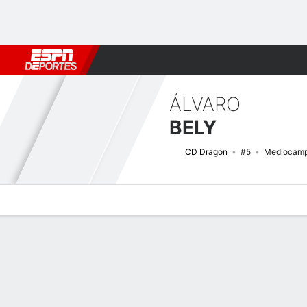
Fútbol
MLB
F. Americano
Básquetbol
WNBA
F1
Boxe
ÁLVARO
BELY
CD Dragon
#5
Mediocamp
Perfil de Jugador
Bio
Noticias
Partidos
Estadísticas