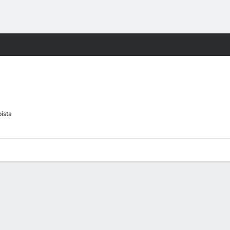
o
Más Deportes
ista