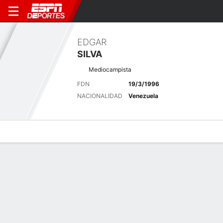
EDGAR
SILVA
Mediocampista
FDN
19/3/1996
NACIONALIDAD
Venezuela
Perfil de Jugador
Bio
Noticias
Partidos
Estadísticas
Últimas noticias
Ver Todo