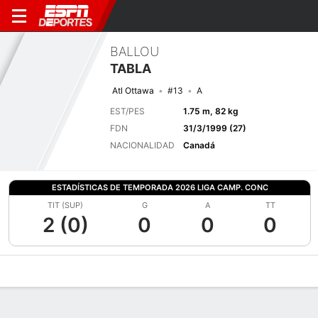
BALLOU
TABLA
Atl Ottawa
#13
A
EST/PES
1.75 m, 82 kg
FDN
31/3/1999 (27)
NACIONALIDAD
Canadá
ESTADÍSTICAS DE TEMPORADA 2026 LIGA CAMP. CONC
TIT (SUP)
G
A
TT
2 (0)
0
0
0
Perfil de Jugador
Bio
Noticias
Partidos
Estadísticas