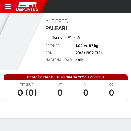
ALBERTO
PALEARI
Torino
#1
A
EST/PES
1.93 m, 87 kg
FDN
29/8/1992 (33)
NACIONALIDAD
Italia
ESTADÍSTICAS DE TEMPORADA 2026-27 SERIE A
TIT (SUP)
AT
VI
GC
0 (0)
0
0
0
Perfil de Jugador
Bio
Noticias
Partidos
Estadísticas