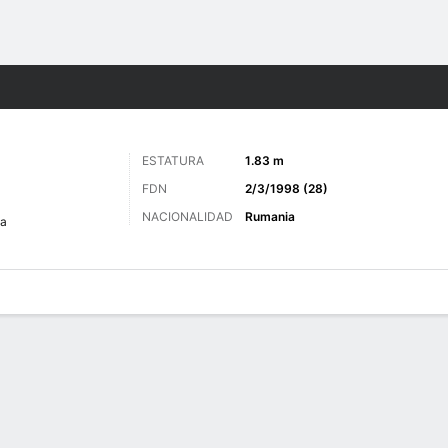
o
Más Deportes
ESTATURA
1.83 m
FDN
2/3/1998 (28)
NACIONALIDAD
Rumania
ta