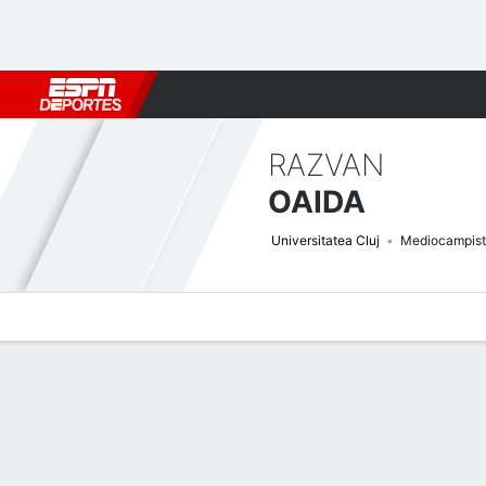
Fútbol
MLB
F. Americano
Básquetbol
WNBA
F1
Boxe
RAZVAN
OAIDA
Universitatea Cluj
Mediocampis
Perfil de Jugador
Bio
Noticias
Partidos
Estadísticas