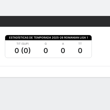
Watch
Juegos
ESTADÍSTICAS DE TEMPORADA 2025-26 ROMANIAN LIGA 1
TIT (SUP)
G
A
TT
0 (0)
0
0
0